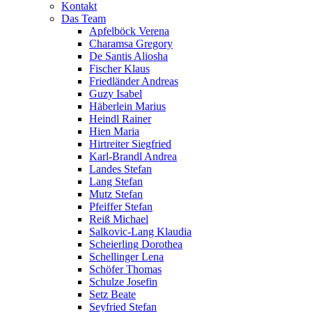
Kontakt
Das Team
Apfelböck Verena
Charamsa Gregory
De Santis Aliosha
Fischer Klaus
Friedländer Andreas
Guzy Isabel
Häberlein Marius
Heindl Rainer
Hien Maria
Hirtreiter Siegfried
Karl-Brandl Andrea
Landes Stefan
Lang Stefan
Mutz Stefan
Pfeiffer Stefan
Reiß Michael
Salkovic-Lang Klaudia
Scheierling Dorothea
Schellinger Lena
Schöfer Thomas
Schulze Josefin
Setz Beate
Seyfried Stefan