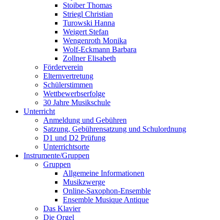
Stoiber Thomas
Striegl Christian
Turowski Hanna
Weigert Stefan
Wengenroth Monika
Wolf-Eckmann Barbara
Zollner Elisabeth
Förderverein
Elternvertretung
Schülerstimmen
Wettbewerbserfolge
30 Jahre Musikschule
Unterricht
Anmeldung und Gebühren
Satzung, Gebührensatzung und Schulordnung
D1 und D2 Prüfung
Unterrichtsorte
Instrumente/Gruppen
Gruppen
Allgemeine Informationen
Musikzwerge
Online-Saxophon-Ensemble
Ensemble Musique Antique
Das Klavier
Die Orgel