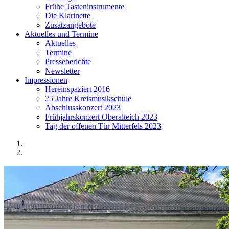
Frühe Tasteninstrumente
Die Klarinette
Zusatzangebote
Aktuelles und Termine
Aktuelles
Termine
Presseberichte
Newsletter
Impressionen
Hereinspaziert 2016
25 Jahre Kreismusikschule
Abschlusskonzert 2023
Frühjahrskonzert Oberalteich 2023
Tag der offenen Tür Mitterfels 2023