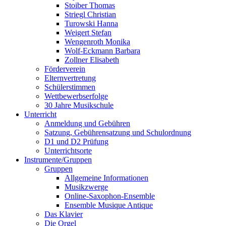
Stoiber Thomas
Striegl Christian
Turowski Hanna
Weigert Stefan
Wengenroth Monika
Wolf-Eckmann Barbara
Zollner Elisabeth
Förderverein
Elternvertretung
Schülerstimmen
Wettbewerbserfolge
30 Jahre Musikschule
Unterricht
Anmeldung und Gebühren
Satzung, Gebührensatzung und Schulordnung
D1 und D2 Prüfung
Unterrichtsorte
Instrumente/Gruppen
Gruppen
Allgemeine Informationen
Musikzwerge
Online-Saxophon-Ensemble
Ensemble Musique Antique
Das Klavier
Die Orgel