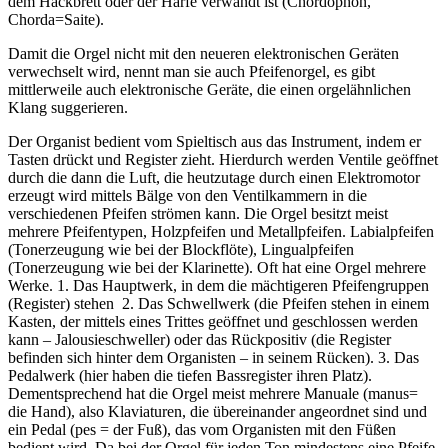
dem Hackbrett oder der Harfe verwandt ist (Chordophon,
Chorda=Saite).
Damit die Orgel nicht mit den neueren elektronischen Geräten
verwechselt wird, nennt man sie auch Pfeifenorgel, es gibt
mittlerweile auch elektronische Geräte, die einen orgelähnlichen
Klang suggerieren.
Der Organist bedient vom Spieltisch aus das Instrument, indem er
Tasten drückt und Register zieht. Hierdurch werden Ventile geöffnet
durch die dann die Luft, die heutzutage durch einen Elektromotor
erzeugt wird mittels Bälge von den Ventilkammern in die
verschiedenen Pfeifen strömen kann. Die Orgel besitzt meist
mehrere Pfeifentypen, Holzpfeifen und Metallpfeifen. Labialpfeifen
(Tonerzeugung wie bei der Blockflöte), Lingualpfeifen
(Tonerzeugung wie bei der Klarinette). Oft hat eine Orgel mehrere
Werke. 1. Das Hauptwerk, in dem die mächtigeren Pfeifengruppen
(Register) stehen 2. Das Schwellwerk (die Pfeifen stehen in einem
Kasten, der mittels eines Trittes geöffnet und geschlossen werden
kann – Jalousieschweller) oder das Rückpositiv (die Register
befinden sich hinter dem Organisten – in seinem Rücken). 3. Das
Pedalwerk (hier haben die tiefen Bassregister ihren Platz).
Dementsprechend hat die Orgel meist mehrere Manuale (manus=
die Hand), also Klaviaturen, die übereinander angeordnet sind und
ein Pedal (pes = der Fuß), das vom Organisten mit den Füßen
bedient wird. Da bei der Orgel für jeden Ton mindestens eine Pfeife