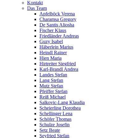
Kontakt
Das Team
Apfelböck Verena
Charamsa Gregory
De Santis Aliosha
Fischer Klaus
Friedländer Andreas
Guzy Isabel
Häberlein Marius
Heindl Rainer
Hien Maria
Hirtreiter Siegfried
Karl-Brandl Andrea
Landes Stefan
Lang Stefan
Mutz Stefan
Pfeiffer Stefan
Reiß Michael
Salkovic-Lang Klaudia
Scheierling Dorothea
Schellinger Lena
Schöfer Thomas
Schulze Josefin
Setz Beate
Seyfried Stefan