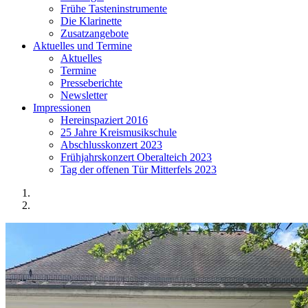
Frühe Tasteninstrumente
Die Klarinette
Zusatzangebote
Aktuelles und Termine
Aktuelles
Termine
Presseberichte
Newsletter
Impressionen
Hereinspaziert 2016
25 Jahre Kreismusikschule
Abschlusskonzert 2023
Frühjahrskonzert Oberalteich 2023
Tag der offenen Tür Mitterfels 2023