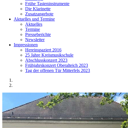
Frühe Tasteninstrumente
Die Klarinette
Zusatzangebote
Aktuelles und Termine
Aktuelles
Termine
Presseberichte
Newsletter
Impressionen
Hereinspaziert 2016
25 Jahre Kreismusikschule
Abschlusskonzert 2023
Frühjahrskonzert Oberalteich 2023
Tag der offenen Tür Mitterfels 2023