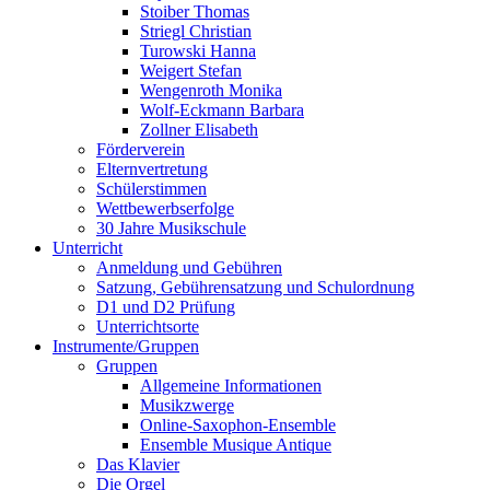
Stoiber Thomas
Striegl Christian
Turowski Hanna
Weigert Stefan
Wengenroth Monika
Wolf-Eckmann Barbara
Zollner Elisabeth
Förderverein
Elternvertretung
Schülerstimmen
Wettbewerbserfolge
30 Jahre Musikschule
Unterricht
Anmeldung und Gebühren
Satzung, Gebührensatzung und Schulordnung
D1 und D2 Prüfung
Unterrichtsorte
Instrumente/Gruppen
Gruppen
Allgemeine Informationen
Musikzwerge
Online-Saxophon-Ensemble
Ensemble Musique Antique
Das Klavier
Die Orgel