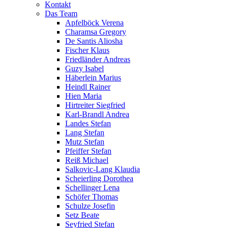
Kontakt
Das Team
Apfelböck Verena
Charamsa Gregory
De Santis Aliosha
Fischer Klaus
Friedländer Andreas
Guzy Isabel
Häberlein Marius
Heindl Rainer
Hien Maria
Hirtreiter Siegfried
Karl-Brandl Andrea
Landes Stefan
Lang Stefan
Mutz Stefan
Pfeiffer Stefan
Reiß Michael
Salkovic-Lang Klaudia
Scheierling Dorothea
Schellinger Lena
Schöfer Thomas
Schulze Josefin
Setz Beate
Seyfried Stefan