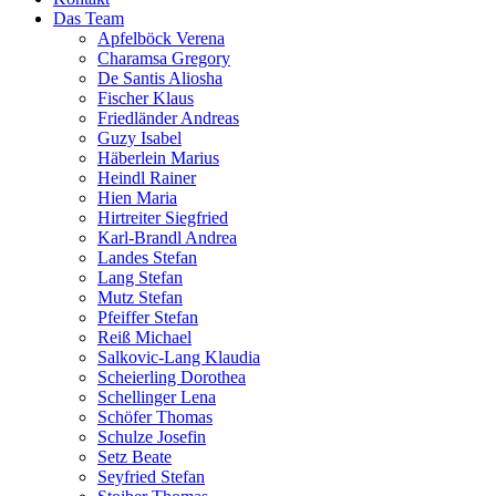
Das Team
Apfelböck Verena
Charamsa Gregory
De Santis Aliosha
Fischer Klaus
Friedländer Andreas
Guzy Isabel
Häberlein Marius
Heindl Rainer
Hien Maria
Hirtreiter Siegfried
Karl-Brandl Andrea
Landes Stefan
Lang Stefan
Mutz Stefan
Pfeiffer Stefan
Reiß Michael
Salkovic-Lang Klaudia
Scheierling Dorothea
Schellinger Lena
Schöfer Thomas
Schulze Josefin
Setz Beate
Seyfried Stefan