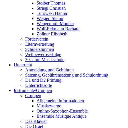
Stoiber Thomas
Striegl Christian
Turowski Hanna
Weigert Stefan
Wengenroth Monika
Wolf-Eckmann Barbara
Zollner Elisabeth
Förderverein
Elternvertretung
Schülerstimmen
Wettbewerbserfolge
30 Jahre Musikschule
Unterricht
Anmeldung und Gebühren
Satzung, Gebührensatzung und Schulordnung
D1 und D2 Prüfung
Unterrichtsorte
Instrumente/Gruppen
Gruppen
Allgemeine Informationen
Musikzwerge
Online-Saxophon-Ensemble
Ensemble Musique Antique
Das Klavier
Die Orgel