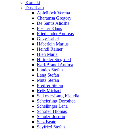
Kontakt
Das Team
Apfelböck Verena
Charamsa Gregory
De Santis Aliosha
Fischer Klaus
Friedländer Andreas
Guzy Isabel
Häberlein Marius
Heindl Rainer
Hien Maria
Hirtreiter Siegfried
Karl-Brandl Andrea
Landes Stefan
Lang Stefan
Mutz Stefan
Pfeiffer Stefan
Reiß Michael
Salkovic-Lang Klaudia
Scheierling Dorothea
Schellinger Lena
Schöfer Thomas
Schulze Josefin
Setz Beate
Seyfried Stefan