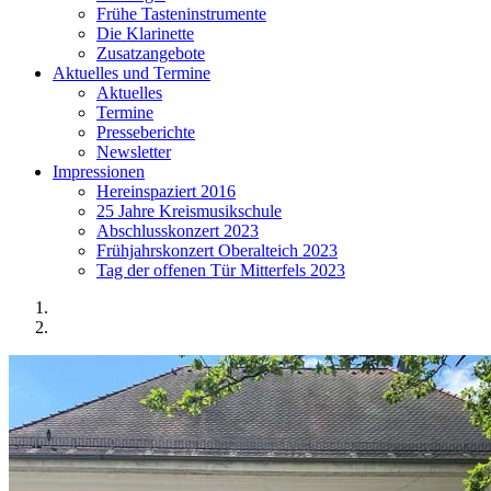
Frühe Tasteninstrumente
Die Klarinette
Zusatzangebote
Aktuelles und Termine
Aktuelles
Termine
Presseberichte
Newsletter
Impressionen
Hereinspaziert 2016
25 Jahre Kreismusikschule
Abschlusskonzert 2023
Frühjahrskonzert Oberalteich 2023
Tag der offenen Tür Mitterfels 2023